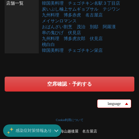
店舗一覧
韓国美料理 チェゴチキン名駅３丁目店
炭いぶし極上サムギョプサル テジワン
九州料理 博多赤虎 名古屋店
メイサンロマンス
おばんざい割烹 茂治 別邸 阿羅漢
串の鬼ひげ 伏見店
九州料理 博多虎次郎 伏見店
桃白白
韓国美料理 チェゴチキン栄店
空席確認・予約する
language
Cookie利用について
感染症対策情報あり
(C) 2016 八海山越後屋 名古屋店