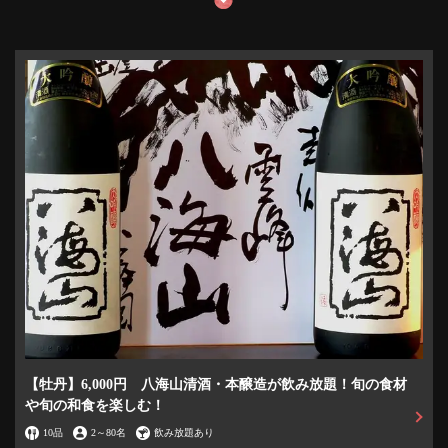
この店舗情報をシェアする
八海山越後屋 名古屋店
【牡丹】6,000円 八海山清酒・本醸造が飲み放題！旬の食材
愛知県名古屋市中村区名駅３-12-15 1F
や旬の和食を楽しむ！
https://om-hakkaisan.owst.jp/
10品
2
～
80名
飲み放題あり