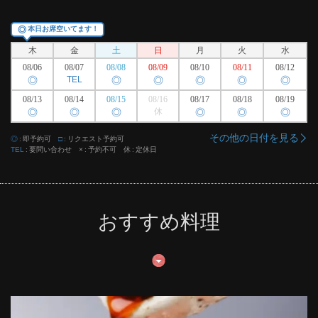
◎
本日お席空いてます！
木
金
土
日
月
火
水
08/06
08/07
08/08
08/09
08/10
08/11
08/12
◎
TEL
◎
◎
◎
◎
◎
08/13
08/14
08/15
08/16
08/17
08/18
08/19
◎
◎
◎
休
◎
◎
◎
その他の日付を見る
◎
即予約可
□
リクエスト予約可
TEL
要問い合わせ
×
予約不可
休
定休日
おすすめ料理